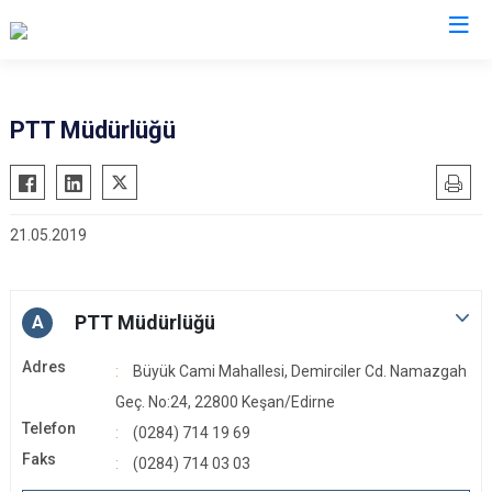
Edirne
PTT Müdürlüğü
Enez
Havsa
21.05.2019
İpsala
Keşan
Lalapaşa
PTT Müdürlüğü
A
Meriç
Adres
Büyük Cami Mahallesi, Demirciler Cd. Namazgah
Süloğlu
Geç. No:24, 22800 Keşan/Edirne
Uzunköprü
Telefon
(0284) 714 19 69
Faks
(0284) 714 03 03