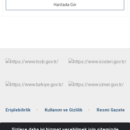
Haritada Gör
Erişilebilirlik
Kullanım ve Gizlilik
Resmi Gazete
Yukarı Zaferiye Mahallesi Şehit P.Çvş Cahit Ergin Sokak No: 19/1
Sizlere daha iyi hizmet verebilmek için sitemizde