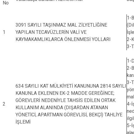
No
1-B
3091 SAYILI TAŞINMAZ MAL ZİLYETLİĞİNE
(Di
1
YAPILAN TECAVÜZLERİN VALİ VE
İşl
KAYMAKAMLIKLARCA ÖNLENMESİ YOLLARI
2-K
3-T
1-D
2-B
kar
3-T
634 SAYILI KAT MÜLKİYETİ KANUNUNA 2814 SAYILI
yön
KANUNLA EKLENEN EK-2 MADDE GEREĞİNCE;
mal
GÖREVLERİ NEDENİYLE TAHSİS EDİLEN ORTAK
2
4-İ
KULLANIM ALANINDA (DIŞARDAN ATANAN
ned
YÖNETİCİ, APARTMAN GÖREVLİSİ, BEKÇİ) TAHLİYE
ilg
İŞLEMİ
5-İ
ala