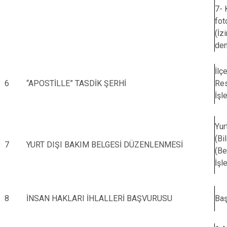
7- 
fot
(İz
den
İlç
6
“APOSTİLLE” TASDİK ŞERHİ
Res
İşl
Yur
(Bi
7
YURT DIŞI BAKIM BELGESİ DÜZENLENMESİ
(Be
İşl
8
İNSAN HAKLARI İHLALLERİ BAŞVURUSU
Baş