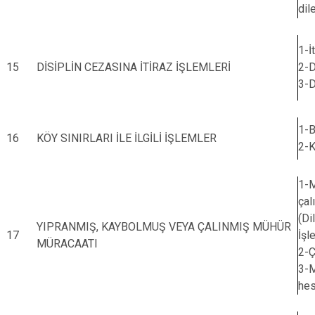
dil
1-İ
15
DİSİPLİN CEZASINA İTİRAZ İŞLEMLERİ
2-D
3-D
1-B
16
KÖY SINIRLARI İLE İLGİLİ İŞLEMLER
2-K
1-M
çal
(Di
YIPRANMIŞ, KAYBOLMUŞ VEYA ÇALINMIŞ MÜHÜR
17
İşl
MÜRACAATI
2-Ç
3-M
hes