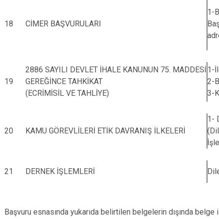
1-B
18
CİMER BAŞVURULARI
Baş
adr
2886 SAYILI DEVLET İHALE KANUNUN 75. MADDESİ
1-İ
19
GEREĞİNCE TAHKİKAT
2-B
(ECRİMİSİL VE TAHLİYE)
3-K
1- 
20
KAMU GÖREVLİLERİ ETİK DAVRANIŞ İLKELERİ
(Di
İşl
21
DERNEK İŞLEMLERİ
Dil
Başvuru esnasında yukarıda belirtilen belgelerin dışında belge i