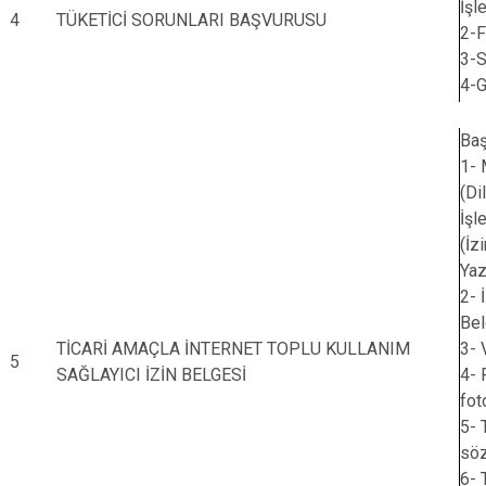
İşl
4
TÜKETİCİ SORUNLARI BAŞVURUSU
2-F
3-S
4-G
Baş
1- 
(Di
İşl
(İz
Yaz
2- 
Bel
TİCARİ AMAÇLA İNTERNET TOPLU KULLANIM
3- 
5
SAĞLAYICI İZİN BELGESİ
4- 
fot
5- 
söz
6- 