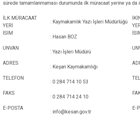
sürede tamamlanmaması durumunda ilk müracaat yerine ya da ik
İLK MÜRACAAT
İK
: Kaymakamlık Yazı İşleri Müdürlüğü
YERİ
İSİM
İ
: Hasan BOZ
UNVAN
UN
: Yazı İşleri Müdürü
ADRES
AD
: Keşan Kaymakamlığı
TELEFON
TE
: 0 284 714 10 53
FAKS
FA
: 0 284 714 24 10
E-POSTA
E
: info@kesan.gov.tr