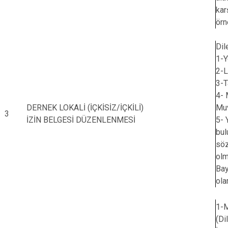
kar
örn
Dil
1-Y
2-L
3-T
4- 
DERNEK LOKALİ (İÇKİSİZ/İÇKİLİ)
Mu
3
İZİN BELGESİ DÜZENLENMESİ
5- 
bul
söz
olm
Bay
ola
1-M
(Di