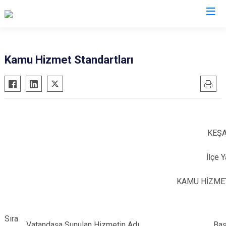
Edirne
Kamu Hizmet Standartları
Enez
Havsa
İpsala
Keşan
KEŞ
Lalapaşa
İlçe 
Meriç
Süloğlu
KAMU HİZME
Uzunköprü
Sıra
Vatandaşa Sunulan Hizmetin Adı
Baş