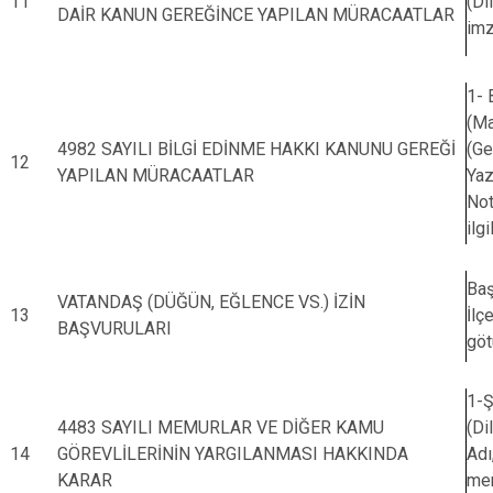
11
(Di
DAİR KANUN GEREĞİNCE YAPILAN MÜRACAATLAR
imz
1- 
(Ma
4982 SAYILI BİLGİ EDİNME HAKKI KANUNU GEREĞİ
(Ge
12
YAPILAN MÜRACAATLAR
Yaz
Not
ilg
Baş
VATANDAŞ (DÜĞÜN, EĞLENCE VS.) İZİN
13
İlç
BAŞVURULARI
götü
1-Ş
4483 SAYILI MEMURLAR VE DİĞER KAMU
(Di
14
GÖREVLİLERİNİN YARGILANMASI HAKKINDA
Adı
KARAR
mem