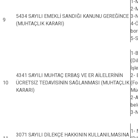
1-M
2-M
5434 SAYILI EMEKLİ SANDIĞI KANUNU GEREĞİNCE
3-N
9
(MUHTAÇLIK KARARI)
4-Ö
bor
5-S
1-B
(Di
İşl
4341 SAYILI MUHTAÇ ERBAŞ VE ER AİLELERİNİN
2- 
10
ÜCRETSİZ TEDAVİSİNİN SAĞLANMASI (MUHTAÇLIK
(Fo
KARARI)
Müd
2-A
bel
3-N
1- 
3071 SAYILI DİLEKÇE HAKKININ KULLANILMASINA