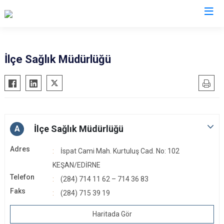
Edirne
İlçe Sağlık Müdürlüğü
Enez
Havsa
İpsala
Keşan
İlçe Sağlık Müdürlüğü
A
Lalapaşa
Adres
İspat Cami Mah. Kurtuluş Cad. No: 102
Meriç
KEŞAN/EDİRNE
Süloğlu
Telefon
(284) 714 11 62 – 714 36 83
Uzunköprü
Faks
(284) 715 39 19
Haritada Gör