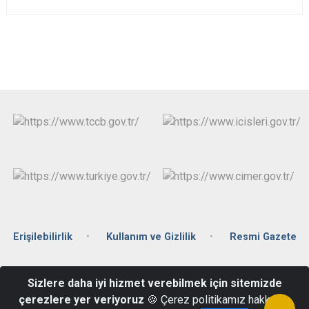
Erişilebilirlik
Kullanım ve Gizlilik
Resmi Gazete
Yukarı Zaferiye Mahallesi Şehit P.Çvş Cahit Ergin Sokak No: 19/1
Sizlere daha iyi hizmet verebilmek için sitemizde
Keşan/EDİRNE
çerezlere yer veriyoruz
🍪 Çerez politikamız hakkında
( 0284 ) 714 10 53