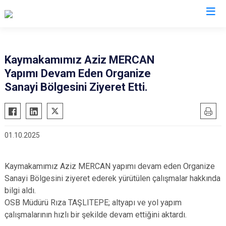
Edirne
Kaymakamımız Aziz MERCAN
Yapımı Devam Eden Organize
Enez
Sanayi Bölgesini Ziyeret Etti.
Havsa
İpsala
Keşan
01.10.2025
Lalapaşa
Meriç
Kaymakamımız Aziz MERCAN yapımı devam eden Organize
Süloğlu
Sanayi Bölgesini ziyeret ederek yürütülen çalışmalar hakkında
Uzunköprü
bilgi aldı.
OSB Müdürü Rıza TAŞLITEPE; altyapı ve yol yapım
çalışmalarının hızlı bir şekilde devam ettiğini aktardı.