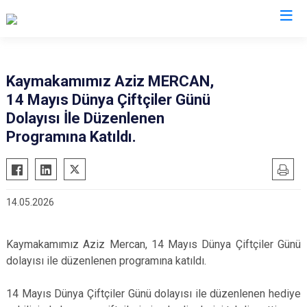
Edirne
Kaymakamımız Aziz MERCAN,
14 Mayıs Dünya Çiftçiler Günü
Enez
Dolayısı İle Düzenlenen
Havsa
Programına Katıldı.
İpsala
Keşan
Lalapaşa
14.05.2026
Meriç
Süloğlu
Kaymakamımız Aziz Mercan, 14 Mayıs Dünya Çiftçiler Günü
Uzunköprü
dolayısı ile düzenlenen programına katıldı.
14 Mayıs Dünya Çiftçiler Günü dolayısı ile düzenlenen hediye